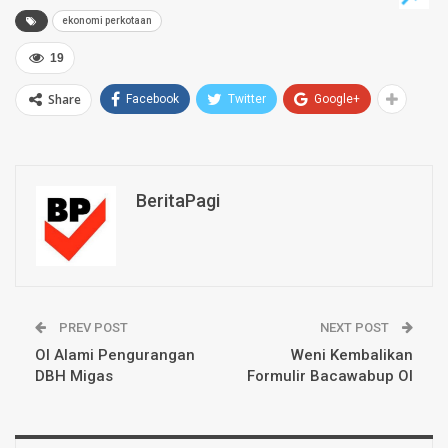
ekonomi perkotaan
19
Share
Facebook
Twitter
Google+
BeritaPagi
PREV POST
NEXT POST
OI Alami Pengurangan
Weni Kembalikan
DBH Migas
Formulir Bacawabup OI