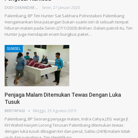
DUDI OSKANDAR
Senin, 27 Januari 2020
Palembang, BP Tim Hunter Sat Sabhara Polrestabes Palembang
mengamankan lima pasangan bukan suami istri di sebuah tempat
hiburan malam pada Senin (27/1/2020) dinihari. Dalam patroli itu, Tim
Hunter juga mendapati enam bungkus paket…
SUMSEL
Penjaga Malam Ditemukan Tewas Dengan Luka
Tusuk
BERITAPAGI
Minggu, 25 Agustus 2019
Palembang, BP Seorang penjaga malam, Indra Cahya,(35) warga Jl.
KH Wahid Hasyim Lorong Terusan Palembang ditemukan tewas
dengan luka tusuk dibagian kiri dan perut, Sabtu (24/8) malam tidak
jauh dari rumahnya. Tim Identifikasi…