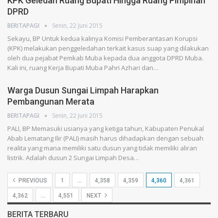
KPK Geledah Ruang Bupati Hingga Ruang Pimpinan
DPRD
BERITAPAGI
Senin, 22 Juni 2015
Sekayu, BP Untuk kedua kalinya Komisi Pemberantasan Korupsi
(KPK) melakukan penggeledahan terkait kasus suap yang dilakukan
oleh dua pejabat Pemkab Muba kepada dua anggota DPRD Muba.
Kali ini, ruang Kerja Bupati Muba Pahri Azhari dan…
Warga Dusun Sungai Limpah Harapkan
Pembangunan Merata
BERITAPAGI
Senin, 22 Juni 2015
PALI, BP Memasuki usianya yang ketiga tahun, Kabupaten Penukal
Abab Lematang Ilir (PALI) masih harus dihadapkan dengan sebuah
realita yang mana memiliki satu dusun yang tidak memiliki aliran
listrik. Adalah dusun 2 Sungai Limpah Desa…
PREVIOUS
1
…
4,358
4,359
4,360
4,361
4,362
…
4,551
NEXT
BERITA TERBARU