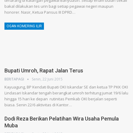
terlarang di kalangan pegawai Banyuasin. Setiap enam bulan sekali
bakal dilakukan tes urin bagi setiap pegawai negeri maupun
honorer. Nasir, Ketua Pansus III DPRD…
OGAN KOMERING ILIR
Bupati Umroh, Rapat Jalan Terus
BERITAPAGI
Senin, 22 Juni 2015
Kayuagung, BP Kendati Bupati OKI Iskandar SE dan ketua TP PKK OKI
Lindasari Iskandar tengah berangkat umroh terhitung jumat 19/6 lalu
hingga 15 hari ke depan rutinitas Pemkab OKI berjalan seperti
biasa. Senin 22/6 aktivitas di Kantor…
Dodi Reza Berikan Pelatihan Wira Usaha Pemula
Muba