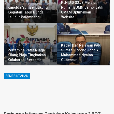
PLN UID S2JB Melalui
Kapolda Sumsel Dukung
Rumah BUMN Jambi Latih
Kegiatan Tabur Bunga
UMKM Optimalkan
Leluhur Palembang…
Website…
Kader Dan Relawan PAN
Pertamina Patra Niaga
Sumsel Dorong Joncik
Kilang Plaju Tingkatkan
Muhammad Nyalon
Kolaborasi Bersama…
Gubernur
PEMERINTAHAN
Paripurna Istimewa Tentukan Kelanjutan 3 BOT