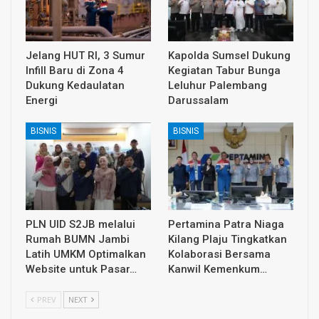
Jelang HUT RI, 3 Sumur
Kapolda Sumsel Dukung
Infill Baru di Zona 4
Kegiatan Tabur Bunga
Dukung Kedaulatan
Leluhur Palembang
Energi
Darussalam
BISNIS
BISNIS
PLN UID S2JB melalui
Pertamina Patra Niaga
Rumah BUMN Jambi
Kilang Plaju Tingkatkan
Latih UMKM Optimalkan
Kolaborasi Bersama
Website untuk Pasar…
Kanwil Kemenkum…
PREV
NEXT