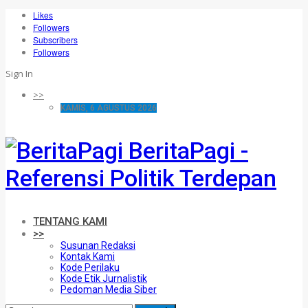
Likes
Followers
Subscribers
Followers
Sign In
>>
KAMIS, 6 AGUSTUS 2026
BeritaPagi -
Referensi Politik Terdepan
TENTANG KAMI
>>
Susunan Redaksi
Kontak Kami
Kode Perilaku
Kode Etik Jurnalistik
Pedoman Media Siber