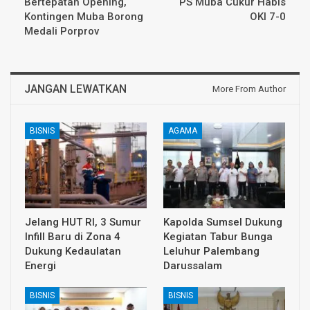
Bertepatan Opening,
PS Muba Cukur Habis
Kontingen Muba Borong
OKI 7-0
Medali Porprov
JANGAN LEWATKAN
More From Author
BISNIS
AGAMA
Jelang HUT RI, 3 Sumur
Kapolda Sumsel Dukung
Infill Baru di Zona 4
Kegiatan Tabur Bunga
Dukung Kedaulatan
Leluhur Palembang
Energi
Darussalam
BISNIS
BISNIS