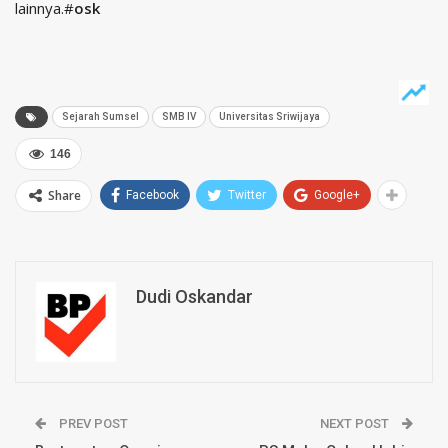
lainnya.#
osk
Sejarah Sumsel
SMB IV
Universitas Sriwijaya
146
Share
Facebook
Twitter
Google+
Dudi Oskandar
PREV POST
NEXT POST