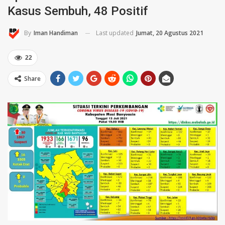
Kasus Sembuh, 48 Positif
Last updated
Jumat, 20 Agustus 2021
By
Iman Handiman
22
Share