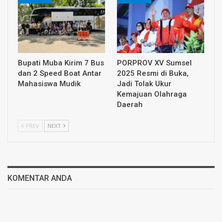
Bupati Muba Kirim 7 Bus
PORPROV XV Sumsel
dan 2 Speed Boat Antar
2025 Resmi di Buka,
Mahasiswa Mudik
Jadi Tolak Ukur
Kemajuan Olahraga
Daerah
PREV
NEXT
KOMENTAR ANDA