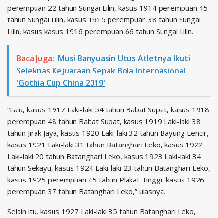
perempuan 22 tahun Sungai Lilin, kasus 1914 perempuan 45
tahun Sungai Lilin, kasus 1915 perempuan 38 tahun Sungai
Lilin, kasus kasus 1916 perempuan 66 tahun Sungai Lilin.
Baca Juga:
Musi Banyuasin Utus Atletnya Ikuti
Seleknas Kejuaraan Sepak Bola Internasional
'Gothia Cup China 2019'
“Lalu, kasus 1917 Laki-laki 54 tahun Babat Supat, kasus 1918
perempuan 48 tahun Babat Supat, kasus 1919 Laki-laki 38
tahun Jirak Jaya, kasus 1920 Laki-laki 32 tahun Bayung Lencir,
kasus 1921 Laki-laki 31 tahun Batanghari Leko, kasus 1922
Laki-laki 20 tahun Batanghari Leko, kasus 1923 Laki-laki 34
tahun Sekayu, kasus 1924 Laki-laki 23 tahun Batanghari Leko,
kasus 1925 perempuan 45 tahun Plakat Tinggi, kasus 1926
perempuan 37 tahun Batanghari Leko,” ulasnya.
Selain itu, kasus 1927 Laki-laki 35 tahun Batanghari Leko,