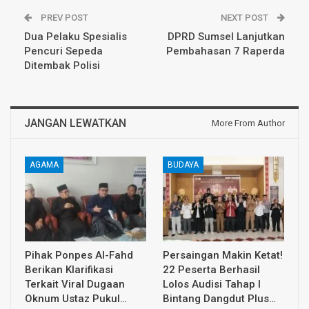
PREV POST
NEXT POST
Dua Pelaku Spesialis
DPRD Sumsel Lanjutkan
Pencuri Sepeda
Pembahasan 7 Raperda
Ditembak Polisi
JANGAN LEWATKAN
More From Author
AGAMA
BUDAYA
Pihak Ponpes Al-Fahd
Persaingan Makin Ketat!
Berikan Klarifikasi
22 Peserta Berhasil
Terkait Viral Dugaan
Lolos Audisi Tahap I
Oknum Ustaz Pukul…
Bintang Dangdut Plus…