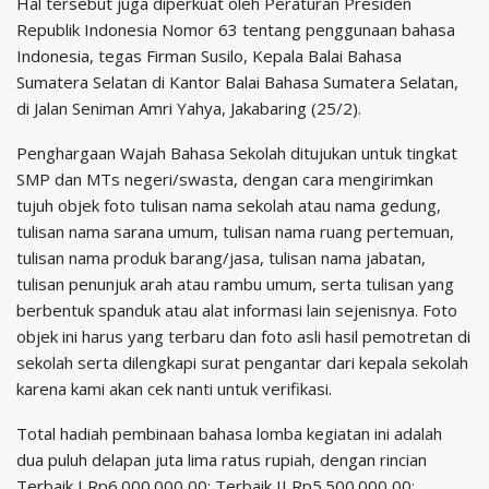
Hal tersebut juga diperkuat oleh Peraturan Presiden
Republik Indonesia Nomor 63 tentang penggunaan bahasa
Indonesia, tegas Firman Susilo, Kepala Balai Bahasa
Sumatera Selatan di Kantor Balai Bahasa Sumatera Selatan,
di Jalan Seniman Amri Yahya, Jakabaring (25/2).
Penghargaan Wajah Bahasa Sekolah ditujukan untuk tingkat
SMP dan MTs negeri/swasta, dengan cara mengirimkan
tujuh objek foto tulisan nama sekolah atau nama gedung,
tulisan nama sarana umum, tulisan nama ruang pertemuan,
tulisan nama produk barang/jasa, tulisan nama jabatan,
tulisan penunjuk arah atau rambu umum, serta tulisan yang
berbentuk spanduk atau alat informasi lain sejenisnya. Foto
objek ini harus yang terbaru dan foto asli hasil pemotretan di
sekolah serta dilengkapi surat pengantar dari kepala sekolah
karena kami akan cek nanti untuk verifikasi.
Total hadiah pembinaan bahasa lomba kegiatan ini adalah
dua puluh delapan juta lima ratus rupiah, dengan rincian
Terbaik I Rp6.000.000,00; Terbaik II Rp5.500.000,00;