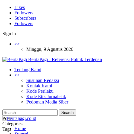
Likes
Followers
Subscribers
Followers
Sign in
>>
Minggu, 9 Agustus 2026
BeritaPagi - Referensi Politik Terdepan
Tentang Kami
>>
Susunan Redaksi
Kontak Kami
Kode Perilaku
Kode Etik Jurnalistik
Pedoman Media Siber
Posts
Categories
Home
Tags
Sumsel