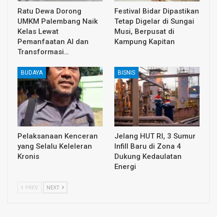
Ratu Dewa Dorong
Festival Bidar Dipastikan
UMKM Palembang Naik
Tetap Digelar di Sungai
Kelas Lewat
Musi, Berpusat di
Pemanfaatan AI dan
Kampung Kapitan
Transformasi…
BUDAYA
BISNIS
Pelaksanaan Kenceran
Jelang HUT RI, 3 Sumur
yang Selalu Keleleran
Infill Baru di Zona 4
Kronis
Dukung Kedaulatan
Energi
PREV
NEXT