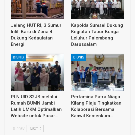
Jelang HUT RI, 3 Sumur
Kapolda Sumsel Dukung
Infill Baru di Zona 4
Kegiatan Tabur Bunga
Dukung Kedaulatan
Leluhur Palembang
Energi
Darussalam
BISNIS
BISNIS
PLN UID S2JB melalui
Pertamina Patra Niaga
Rumah BUMN Jambi
Kilang Plaju Tingkatkan
Latih UMKM Optimalkan
Kolaborasi Bersama
Website untuk Pasar…
Kanwil Kemenkum…
PREV
NEXT