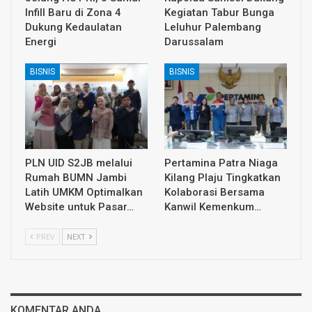
Infill Baru di Zona 4
Kegiatan Tabur Bunga
Dukung Kedaulatan
Leluhur Palembang
Energi
Darussalam
BISNIS
BISNIS
PLN UID S2JB melalui
Pertamina Patra Niaga
Rumah BUMN Jambi
Kilang Plaju Tingkatkan
Latih UMKM Optimalkan
Kolaborasi Bersama
Website untuk Pasar…
Kanwil Kemenkum…
PREV
NEXT
KOMENTAR ANDA