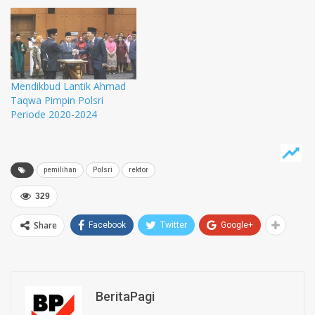
Mendikbud Lantik Ahmad
Taqwa Pimpin Polsri
Periode 2020-2024
pemilihan
Polsri
rektor
329
Share
Facebook
Twitter
Google+
BeritaPagi