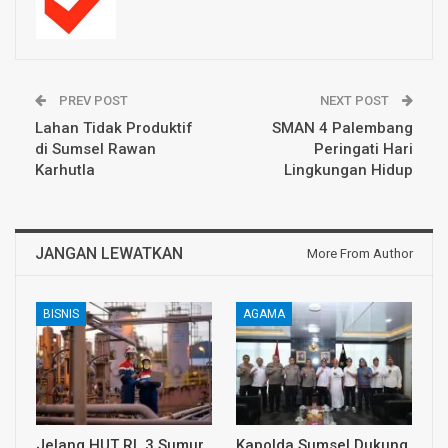
PREV POST
NEXT POST
Lahan Tidak Produktif
SMAN 4 Palembang
di Sumsel Rawan
Peringati Hari
Karhutla
Lingkungan Hidup
JANGAN LEWATKAN
More From Author
BISNIS
AGAMA
Jelang HUT RI, 3 Sumur
Kapolda Sumsel Dukung