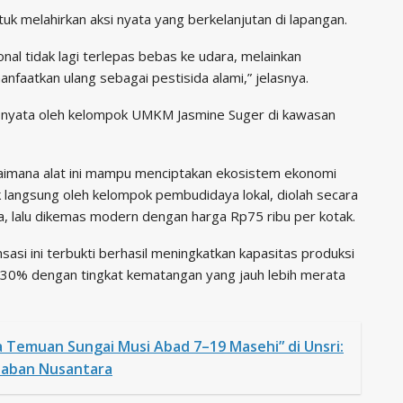
k melahirkan aksi nyata yang berkelanjutan di lapangan.
nal tidak lagi terlepas bebas ke udara, melainkan
nfaatkan ulang sebagai pestisida alami,” jelasnya.
ara nyata oleh kelompok UMKM Jasmine Suger di kawasan
aimana alat ini mampu menciptakan ekosistem ekonomi
ok langsung oleh kelompok pembudidaya lokal, diolah secara
a, lalu dikemas modern dengan harga Rp75 ribu per kotak.
asi ini terbukti berhasil meningkatkan kapasitas produksi
a 30% dengan tingkat kematangan yang jauh lebih merata
 Temuan Sungai Musi Abad 7–19 Masehi” di Unsri:
daban Nusantara