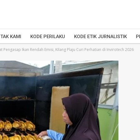
TAK KAMI
KODE PERILAKU
KODE ETIK JURNALISTIK
P
at Pengasap Ikan Rendah Emisi, Kilang Plaju Curi Perhatian di Invirotech 2026