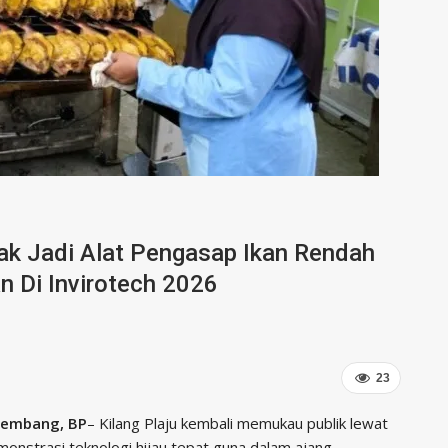
ak Jadi Alat Pengasap Ikan Rendah
an Di Invirotech 2026
23
lembang, BP
– Kilang Plaju kembali memukau publik lewat
onstrasi teknologi hijau tepat guna dalam ajang