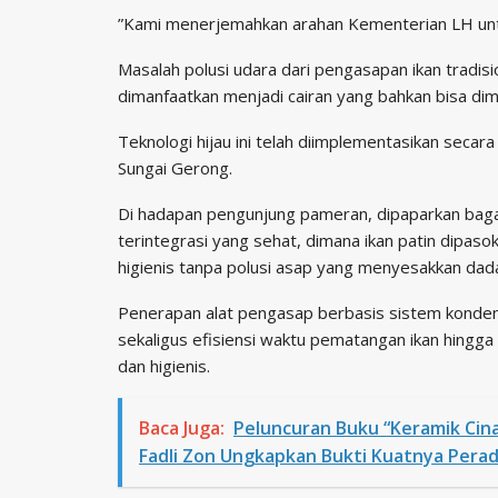
​”Kami menerjemahkan arahan Kementerian LH untu
Masalah polusi udara dari pengasapan ikan tradisio
dimanfaatkan menjadi cairan yang bahkan bisa dima
Teknologi hijau ini telah diimplementasikan sec
Sungai Gerong.
Di hadapan pengunjung pameran, dipaparkan bag
terintegrasi yang sehat, dimana ikan patin dipas
higienis tanpa polusi asap yang menyesakkan dad
​Penerapan alat pengasap berbasis sistem kondens
sekaligus efisiensi waktu pematangan ikan hingg
dan higienis.
Baca Juga:
Peluncuran Buku “Keramik Cina
Fadli Zon Ungkapkan Bukti Kuatnya Pera