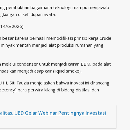
ruang pembuktian bagaimana teknologi mampu menjawab
ingkungan di kehidupan nyata.
(14/6/2026).
n besar karena berhasil memodifikasi prinsip kerja Crude
han minyak mentah menjadi alat produksi rumahan yang
an melalui condenser untuk menjadi cairan BBM, pada alat
ensasikan menjadi asap cair (liquid smoke).
II, Siti Fauzia menjelaskan bahwa inovasi ini dirancang
ency) para perwira kilang di bidang distilasi dan
litas, UBD Gelar Webinar Pentingnya Investasi