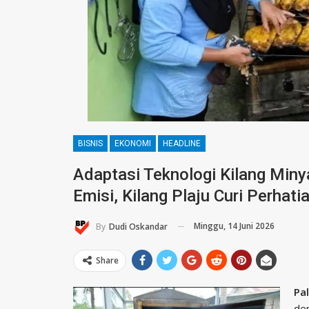
BISNIS
EKONOMI
HEADLINE
Adaptasi Teknologi Kilang Miny
Emisi, Kilang Plaju Curi Perhati
Minggu, 14 Juni 2026
By
Dudi Oskandar
Share
Pa
dem