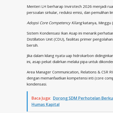
​Menteri LH berharap Invirotech 2026 menjadi 
persoalan sirkular, reduksi emisi, dan pemulihan l
Adopsi ​Core Competency Kilang
katanya, Minggu 
Sistem Kondensasi Ikan Asap ini menarik perhatia
Distillation Unit (CDU), fasilitas primer pengola
bersih.
Jika dalam kilang nyata uap hidrokarbon didingink
ini, asap pekat dialirkan melalui pipa untuk dikond
​Area Manager Communication, Relations & CSR RU I
dengan memanfaatkan kompetensi inti (core compet
kondensasi.
Baca Juga:
Dorong SDM Perhotelan Berkua
Humas Kapital