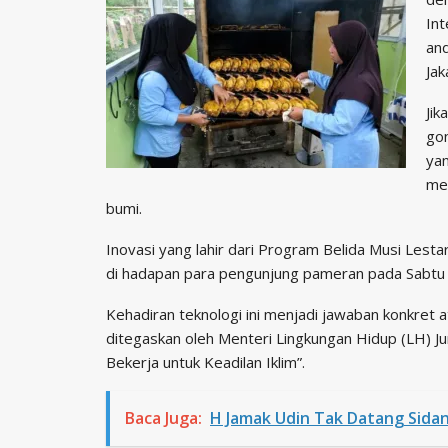
Int
and
Jak
Jik
gon
yan
men
bumi.
​Inovasi yang lahir dari Program Belida Musi Lestar
di hadapan para pengunjung pameran pada Sabtu 
Kehadiran teknologi ini menjadi jawaban konkret 
ditegaskan oleh Menteri Lingkungan Hidup (LH) J
Bekerja untuk Keadilan Iklim”.
Baca Juga:
H Jamak Udin Tak Datang Sida