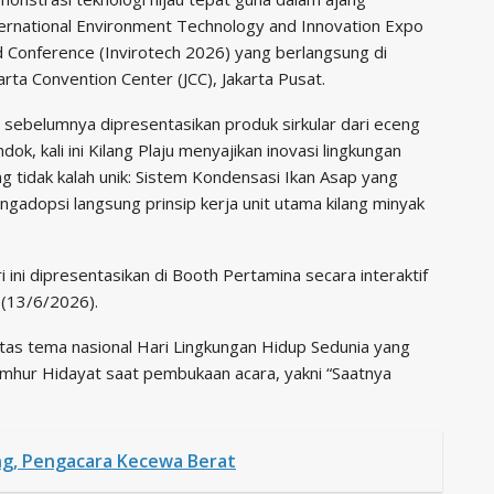
ernational Environment Technology and Innovation Expo
 Conference (Invirotech 2026) yang berlangsung di
arta Convention Center (JCC), Jakarta Pusat.
a sebelumnya dipresentasikan produk sirkular dari eceng
dok, kali ini Kilang Plaju menyajikan inovasi lingkungan
g tidak kalah unik: Sistem Kondensasi Ikan Asap yang
gadopsi langsung prinsip kerja unit utama kilang minyak
i ini dipresentasikan di Booth Pertamina secara interaktif
(13/6/2026).
atas tema nasional Hari Lingkungan Hidup Sedunia yang
umhur Hidayat saat pembukaan acara, yakni “Saatnya
ng, Pengacara Kecewa Berat