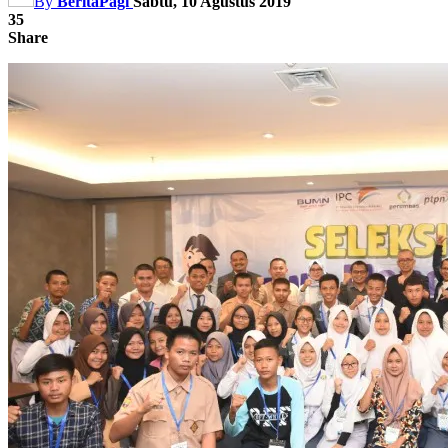
By
BeritaPagi
Sabtu, 10 Agustus 2019
35
Share