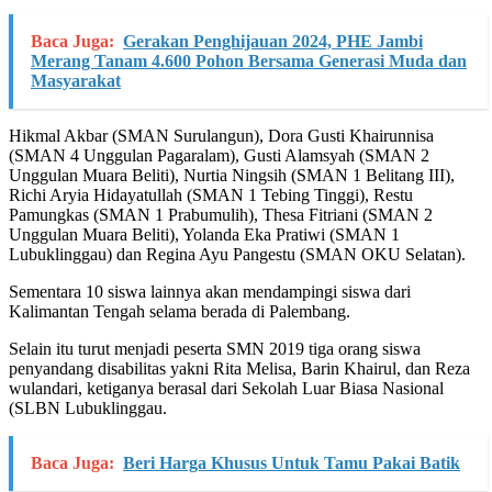
Baca Juga:
Gerakan Penghijauan 2024, PHE Jambi
Merang Tanam 4.600 Pohon Bersama Generasi Muda dan
Masyarakat
Hikmal Akbar (SMAN Surulangun), Dora Gusti Khairunnisa
(SMAN 4 Unggulan Pagaralam), Gusti Alamsyah (SMAN 2
Unggulan Muara Beliti), Nurtia Ningsih (SMAN 1 Belitang III),
Richi Aryia Hidayatullah (SMAN 1 Tebing Tinggi), Restu
Pamungkas (SMAN 1 Prabumulih), Thesa Fitriani (SMAN 2
Unggulan Muara Beliti), Yolanda Eka Pratiwi (SMAN 1
Lubuklinggau) dan Regina Ayu Pangestu (SMAN OKU Selatan).
Sementara 10 siswa lainnya akan mendampingi siswa dari
Kalimantan Tengah selama berada di Palembang.
Selain itu turut menjadi peserta SMN 2019 tiga orang siswa
penyandang disabilitas yakni Rita Melisa, Barin Khairul, dan Reza
wulandari, ketiganya berasal dari Sekolah Luar Biasa Nasional
(SLBN Lubuklinggau.
Baca Juga:
Beri Harga Khusus Untuk Tamu Pakai Batik