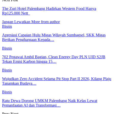
The Zuri Hotel Palembang Hadirkan Western Food Hanya
Rp125.000 Nett
Jangan Lewatkan
More from author
Bisnis
Apresiasi Capaian Hulu Migas Wilayah Sumbagsel, SKK Migas
Berikan Penghargaan Kepada…
Bisnis
702 Pegawai Ambil Bagian, Clean Energy Day PLN UID S2JB
Tekan Emisi Karbon hingga 15…
Bisnis
Wujudkan Zero Accident Selama Pit Stop Part II 2026, Kilang Plaju
Tanamkan Budaya…
Bisnis
Ratu Dewa Dorong UMKM Palembang Naik Kelas Lewat
Pemanfaatan AI dan Transformasi…
Prev
Next