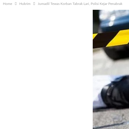
Home
Hukrim
Jumadil Tewas Korban Tabrak Lari, Polisi Kejar Penabrak