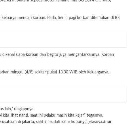
n 141 AYJP. Antara sepeda motor Yamaha mio BG 2874 OC yang
uarga mencari korban. Pada, Senin pagi korban ditemukan di RS
dikenal siapa korban dan begitu juga mengantarkannya, Korban
orkan minggu (4/8) sekitar pukul 13.30 WIB oleh keluarganya,
s lain,” ungkapnya.
 lihat nanti, saat ini pelaku masih kita kejar,” tegasnya.
aan di jakarta, saat ini sudah kami hubungi,” jelasnya.
#nur