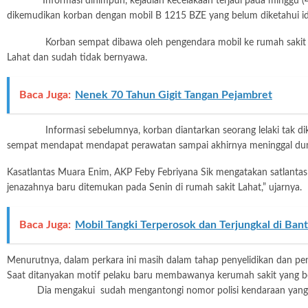
Informasi dihimpun, kejadian kecelakaan terjadi pada minggu (4/8)
dikemudikan korban dengan mobil B 1215 BZE yang belum diketahui i
Korban sempat dibawa oleh pengendara mobil ke rumah sakit namun
Lahat dan sudah tidak bernyawa.
Baca Juga:
Nenek 70 Tahun Gigit Tangan Pejambret
Informasi sebelumnya, korban diantarkan seorang lelaki tak dikena
sempat mendapat mendapat perawatan sampai akhirnya meninggal dun
Kasatlantas Muara Enim, AKP Feby Febriyana Sik mengatakan satlantas 
jenazahnya baru ditemukan pada Senin di rumah sakit Lahat,” ujarnya.
Baca Juga:
Mobil Tangki Terperosok dan Terjungkal di Bant
Menurutnya, dalam perkara ini masih dalam tahap penyelidikan dan peng
Saat ditanyakan motif pelaku baru membawanya kerumah sakit yang berada
Dia mengakui sudah mengantongi nomor polisi kendaraan yang menabra