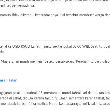
 di jalan lintas, Desa Karang Raja tepatnya di depan markas Batalyo
dentitas pengemudinya.
 tidak diketahui keberadaannya. Hal tersebut membuat warga dan kel
l ke UGD RSUD Lahat minggu sekitar pukul 03.00 WIB. Saat itu tidak 
ia.
Muara Enim masih mengejar pelaku penabrakan. “Kejadian itu baru dilap
aran Jalan
ejaran pelaku penabrak. “Sementara ini murni tabrak lari dan bukan kasu
 di Lahat, diduga karena takut. “Dugaan sementara karena takut, tapi kita
k korban. “Jika melihat Nopol kendaraannya, milik salah satu perusah