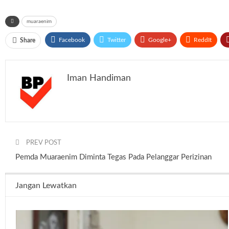
muaraenim
Facebook
Twitter
Google+
ReddIt
Share
Iman Handiman
PREV POST
Pemda Muaraenim Diminta Tegas Pada Pelanggar Perizinan
Jangan Lewatkan