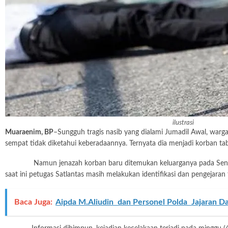
ilustrasi
Muaraenim, BP
–Sungguh tragis nasib yang dialami Jumadil Awal, war
sempat tidak diketahui keberadaannya. Ternyata dia menjadi korban tabr
Namun jenazah korban baru ditemukan keluarganya pada Senin (5/8)
saat ini petugas Satlantas masih melakukan identifikasi dan pengeja
Baca Juga:
Aipda M.Aliudin dan Personel Polda Jajaran Da