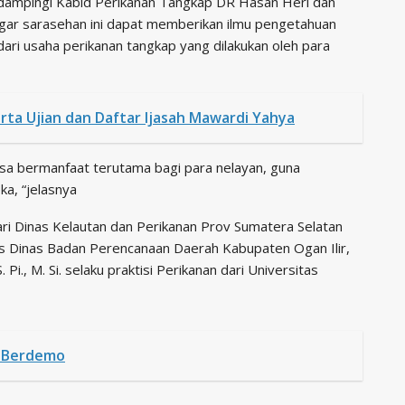
idampingi Kabid Perikanan Tangkap DR Hasan Heri dan
agar sarasehan ini dapat memberikan ilmu pengetahuan
ari usaha perikanan tangkap yang dilakukan oleh para
rta Ujian dan Daftar Ijasah Mawardi Yahya
bisa bermanfaat terutama bagi para nelayan, guna
a, “jelasnya
 Dari Dinas Kelautan dan Perikanan Prov Sumatera Selatan
etaris Dinas Badan Perencanaan Daerah Kabupaten Ogan Ilir,
Pi., M. Si. selaku praktisi Perikanan dari Universitas
t Berdemo