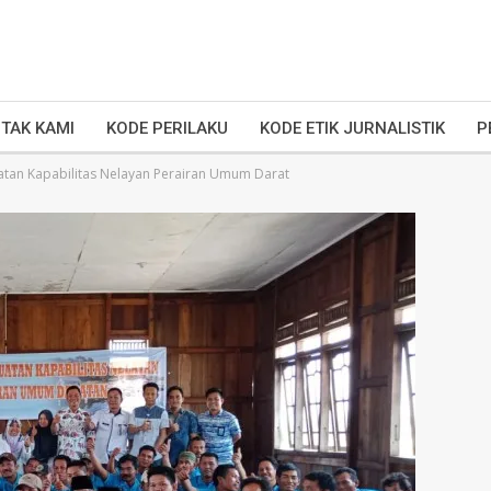
TAK KAMI
KODE PERILAKU
KODE ETIK JURNALISTIK
P
atan Kapabilitas Nelayan Perairan Umum Darat