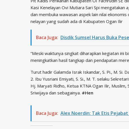
Plt Kadis Perikanan Kabupaten OI Fachrudin SE d
Kasi Kenelayan Ovi Mutiara Sari Spi mengatakan 
dan membuka wawasan aspek lain nilai ekonomis d
nelayan yang sudah ada di Kabupaten Ogan Ilir
Baca Juga:
Disdik Sumsel Harus Buka Pese
“Meski waktunya singkat diharapkan kegiatan ini 
meningkatkan hasil tangkap dan pendapatan merek
Turut hadir Galamda Israk Iskandar, S. Pi., M. Si.
2. Ibu Yusriani Emiyati, S. Si., M. T. selaku Sekr
Hj. Maryati Ridho, Ketua KTNA Ogan Ilir, Muslim, S. 
Sriwijaya dan sebagainya.
#Hen
Baca Juga:
Alex Noerdin: Tak Etis Pejaba