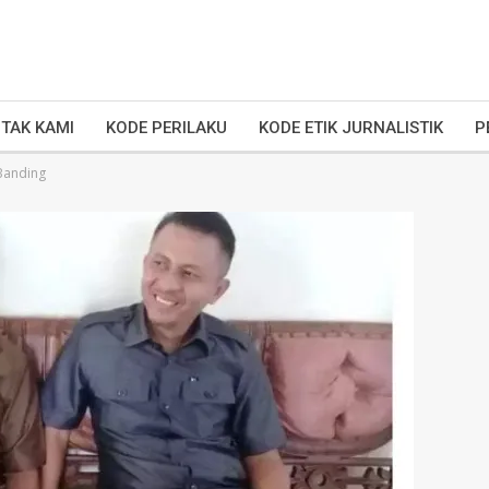
TAK KAMI
KODE PERILAKU
KODE ETIK JURNALISTIK
P
Banding