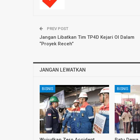
PREV POST
Jangan Libatkan Tim TP4D Kejari OI Dalam
“Proyek Receh”
JANGAN LEWATKAN
BISNIS
BISNIS
Wujudkan Zero Accident
Ratu Dewa