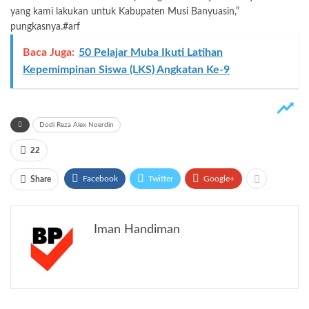
yang kami lakukan untuk Kabupaten Musi Banyuasin,”
pungkasnya.#arf
Baca Juga:
50 Pelajar Muba Ikuti Latihan
Kepemimpinan Siswa (LKS) Angkatan Ke-9
Dodi Reza Alex Noerdin
22
Facebook
Twitter
Google+
Share
Iman Handiman