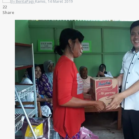
By
BeritaPagi
Kamis, 14 Maret 2019
22
Share