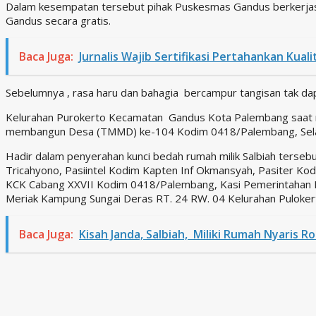
Dalam kesempatan tersebut pihak Puskesmas Gandus berkerjas
Gandus secara gratis.
Baca Juga:
Jurnalis Wajib Sertifikasi Pertahankan Kua
Sebelumnya , rasa haru dan bahagia bercampur tangisan tak dap
Kelurahan Purokerto Kecamatan Gandus Kota Palembang saat me
membangun Desa (TMMD) ke-104 Kodim 0418/Palembang, Sela
Hadir dalam penyerahan kunci bedah rumah milik Salbiah ters
Tricahyono, Pasiintel Kodim Kapten Inf Okmansyah, Pasiter Kod
KCK Cabang XXVII Kodim 0418/Palembang, Kasi Pemerintahan K
Meriak Kampung Sungai Deras RT. 24 RW. 04 Kelurahan Puloker
Baca Juga:
Kisah Janda, Salbiah, Miliki Rumah Nyaris Ro