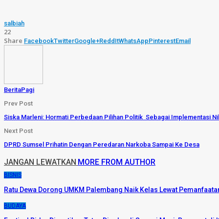
salbiah
22
Share
Facebook
Twitter
Google+
ReddIt
WhatsApp
Pinterest
Email
BeritaPagi
Prev Post
Siska Marleni: Hormati Perbedaan Pilihan Politik Sebagai Implementasi Ni
Next Post
DPRD Sumsel Prihatin Dengan Peredaran Narkoba Sampai Ke Desa
JANGAN LEWATKAN
MORE FROM AUTHOR
BISNIS
Ratu Dewa Dorong UMKM Palembang Naik Kelas Lewat Pemanfaatan
BUDAYA