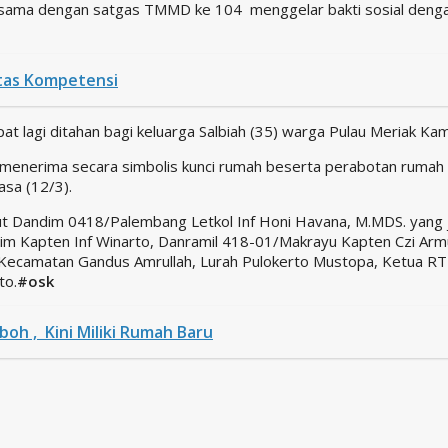
ama dengan satgas TMMD ke 104 menggelar bakti sosial dengan
litas Kompetensi
at lagi ditahan bagi keluarga Salbiah (35) warga Pulau Meriak 
nerima secara simbolis kunci rumah beserta perabotan rumah s
sa (12/3).
ebut Dandim 0418/Palembang Letkol Inf Honi Havana, M.MDS. yan
im Kapten Inf Winarto, Danramil 418-01/Makrayu Kapten Czi Armu
ecamatan Gandus Amrullah, Lurah Pulokerto Mustopa, Ketua RT
to.
#osk
boh , Kini Miliki Rumah Baru