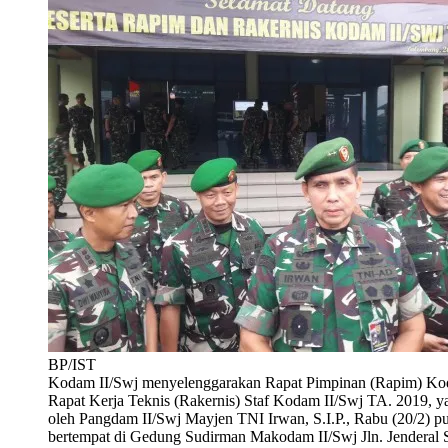
BP/IST
Kodam II/Swj menyelenggarakan Rapat Pimpinan (Rapim) Kod
Rapat Kerja Teknis (Rakernis) Staf Kodam II/Swj TA. 2019, y
oleh Pangdam II/Swj Mayjen TNI Irwan, S.I.P., Rabu (20/2) pu
bertempat di Gedung Sudirman Makodam II/Swj Jln. Jenderal