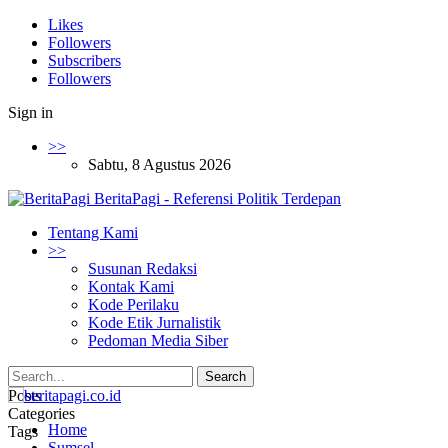
Likes
Followers
Subscribers
Followers
Sign in
>>
Sabtu, 8 Agustus 2026
BeritaPagi - Referensi Politik Terdepan
Tentang Kami
>>
Susunan Redaksi
Kontak Kami
Kode Perilaku
Kode Etik Jurnalistik
Pedoman Media Siber
Posts
Categories
Home
Tags
Sumsel