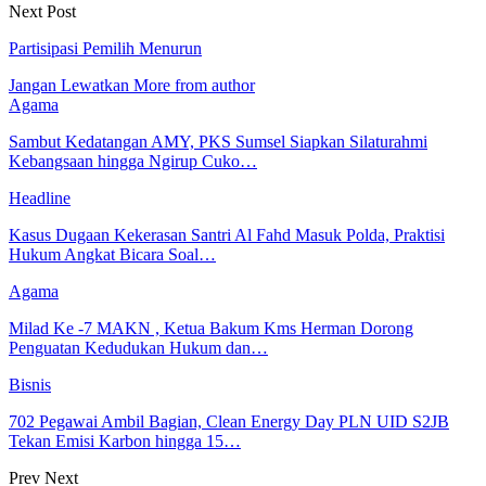
Next Post
Partisipasi Pemilih Menurun
Jangan Lewatkan
More from author
Agama
Sambut Kedatangan AMY, PKS Sumsel Siapkan Silaturahmi
Kebangsaan hingga Ngirup Cuko…
Headline
Kasus Dugaan Kekerasan Santri Al Fahd Masuk Polda, Praktisi
Hukum Angkat Bicara Soal…
Agama
Milad Ke -7 MAKN , Ketua Bakum Kms Herman Dorong
Penguatan Kedudukan Hukum dan…
Bisnis
702 Pegawai Ambil Bagian, Clean Energy Day PLN UID S2JB
Tekan Emisi Karbon hingga 15…
Prev
Next