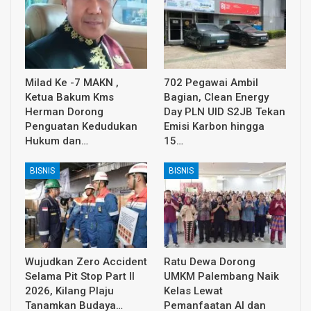
Milad Ke -7 MAKN ,
702 Pegawai Ambil
Ketua Bakum Kms
Bagian, Clean Energy
Herman Dorong
Day PLN UID S2JB Tekan
Penguatan Kedudukan
Emisi Karbon hingga
Hukum dan…
15…
BISNIS
BISNIS
Wujudkan Zero Accident
Ratu Dewa Dorong
Selama Pit Stop Part II
UMKM Palembang Naik
2026, Kilang Plaju
Kelas Lewat
Tanamkan Budaya…
Pemanfaatan AI dan