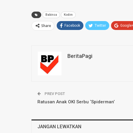
Babinsa
Kodim
Share
Facebook
Twitter
Google
BeritaPagi
PREV POST
Ratusan Anak OKI Serbu ‘Spiderman’
JANGAN LEWATKAN