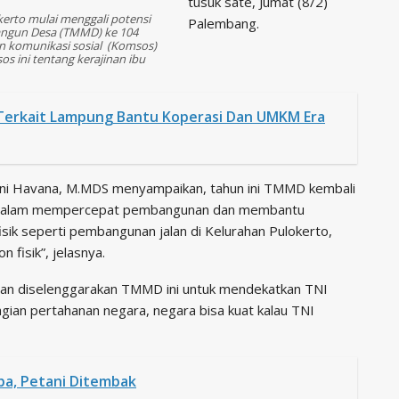
tusuk sate, Jumat (8/2)
kerto mulai menggali potensi
Palembang.
angun Desa (TMMD) ke 104
 komunikasi sosial (Komsos)
s ini tentang kerajinan ibu
Terkait Lampung Bantu Koperasi Dan UMKM Era
ni Havana, M.MDS menyampaikan, tahun ini TMMD kembali
 dalam mempercepat pembangunan dan membantu
fisik seperti pembangunan jalan di Kelurahan Pulokerto,
 fisik”, jelasnya.
juan diselenggarakan TMMD ini untuk mendekatkan TNI
gian pertahanan negara, negara bisa kuat kalau TNI
oba, Petani Ditembak