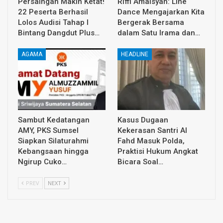
Persaingan Makin Ketat!
Riffi Amalsyah: Line
22 Peserta Berhasil
Dance Mengajarkan Kita
Lolos Audisi Tahap I
Bergerak Bersama
Bintang Dangdut Plus…
dalam Satu Irama dan…
AGAMA
HEADLINE
Sambut Kedatangan
Kasus Dugaan
AMY, PKS Sumsel
Kekerasan Santri Al
Siapkan Silaturahmi
Fahd Masuk Polda,
Kebangsaan hingga
Praktisi Hukum Angkat
Ngirup Cuko…
Bicara Soal…
PREV
NEXT