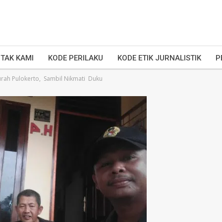
TAK KAMI
KODE PERILAKU
KODE ETIK JURNALISTIK
P
urah Pulokerto, Sambil Nikmati Duku