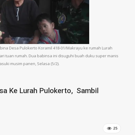
mbina Desa Pulokerto Koramil 418-01/Makrayu ke rumah Lurah
i tuan rumah. Dua babinsa ini disuguhi buah duku super manis
suki musim panen, Selasa (5/2).
sa Ke Lurah Pulokerto, Sambil
25