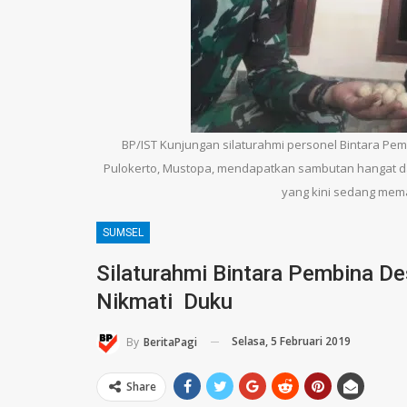
BP/IST Kunjungan silaturahmi personel Bintara Pe
Pulokerto, Mustopa, mendapatkan sambutan hangat dar
yang kini sedang mema
SUMSEL
Silaturahmi Bintara Pembina De
Nikmati Duku
Selasa, 5 Februari 2019
By
BeritaPagi
Share