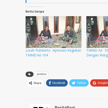
Berita Serupa
Lurah Pulokerto Apresiasi Kegiatan
TMMD Ke 104 
TMMD ke 104
Dengan Warga
pembina
Share
Facebook
Twitter
Google
BeritaPagi