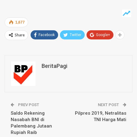
1,677
Share
Facebook
Twitter
Google+
BeritaPagi
PREV POST
NEXT POST
Saldo Rekening
Pilpres 2019, Netralitas
Nasabah BNI di
TNI Harga Mati
Palembang Jutaan
Rupiah Raib