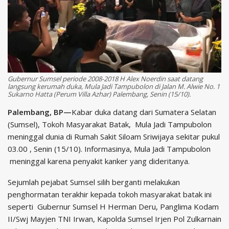
Gubernur Sumsel periode 2008-2018 H Alex Noerdin saat datang
langsung kerumah duka, Mula Jadi Tampubolon di Jalan M. Alwie No. 1
Sukarno Hatta (Perum Villa Azhar) Palembang, Senin (15/10).
Palembang, BP—
Kabar duka datang dari Sumatera Selatan
(Sumsel), Tokoh Masyarakat Batak, Mula Jadi Tampubolon
meninggal dunia di Rumah Sakit Siloam Sriwijaya sekitar pukul
03.00 , Senin (15/10). Informasinya, Mula Jadi Tampubolon
meninggal karena penyakit kanker yang dideritanya.
Sejumlah pejabat Sumsel silih berganti melakukan
penghormatan terakhir kepada tokoh masyarakat batak ini
seperti Gubernur Sumsel H Herman Deru, Panglima Kodam
II/Swj Mayjen TNI Irwan, Kapolda Sumsel Irjen Pol Zulkarnain