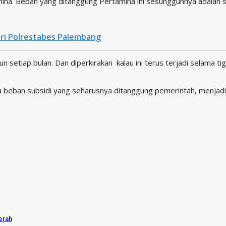
mina. Beban yang ditanggung Pertamina ini sesungguhnya adalah 
dari Polrestabes Palembang
liun setiap bulan. Dan diperkirakan kalau ini terus terjadi selama t
a beban subsidi yang seharusnya ditanggung pemerintah, menjadi 
erah