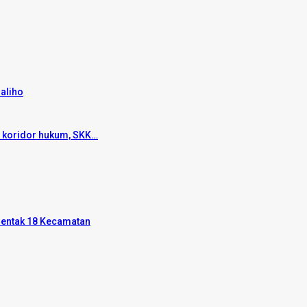
aliho
n koridor hukum, SKK…
rentak 18 Kecamatan