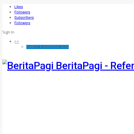
Likes
Followers
Subscribers
Followers
Sign In
>>
SABTU, 8 AGUSTUS 2026
BeritaPagi - Refe