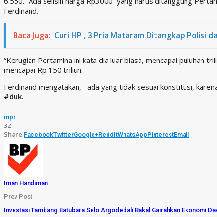
6.550. “Ada selisih harga Rp3000 yang harus ditanggung Perta
Ferdinand.
Baca Juga:
Curi HP , 3 Pria Mataram Ditangkap Polisi 
“Kerugian Pertamina ini kata dia luar biasa, mencapai puluhan tri
mencapai Rp 150 triliun.
Ferdinand mengatakan, ada yang tidak sesuai konstitusi, karen
#duk.
mpr
32
Share
Facebook
Twitter
Google+
ReddIt
WhatsApp
Pinterest
Email
Iman Handiman
Prev Post
Investasi Tambang Batubara Selo Argodedali Bakal Gairahkan Ekonomi Da