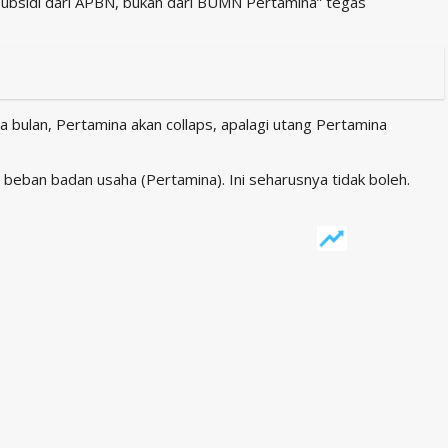
subsidi dari APBN, bukan dari BUMN Pertamina” tegas
iga bulan, Pertamina akan collaps, apalagi utang Pertamina
beban badan usaha (Pertamina). Ini seharusnya tidak boleh.