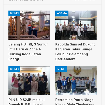
BISNIS
AGAMA
Jelang HUT RI, 3 Sumur
Kapolda Sumsel Dukung
Infill Baru di Zona 4
Kegiatan Tabur Bunga
Dukung Kedaulatan
Leluhur Palembang
Energi
Darussalam
BISNIS
BISNIS
PLN UID S2JB melalui
Pertamina Patra Niaga
Rumah BUMN Jambi
Kilang Plaju Tingkatkan