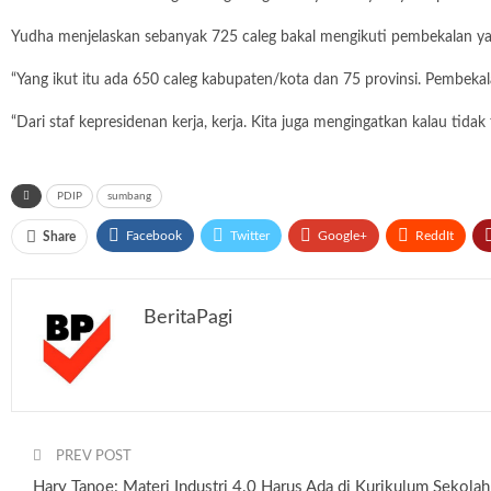
Yudha menjelaskan sebanyak 725 caleg bakal mengikuti pembekalan ya
“Yang ikut itu ada 650 caleg kabupaten/kota dan 75 provinsi. Pembekalan
“Dari staf kepresidenan kerja, kerja. Kita juga mengingatkan kalau tid
PDIP
sumbang
Facebook
Twitter
Google+
ReddIt
Share
BeritaPagi
PREV POST
Hary Tanoe: Materi Industri 4.0 Harus Ada di Kurikulum Sekolah