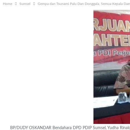
Home
Sumsel
Gempa dan Tsunami Palu Dan Donggala, Semua Kepala Daer
BP/DUDY OSKANDAR Bendahara DPD PDIP Sumsel, Yudha Rinaldi Wak