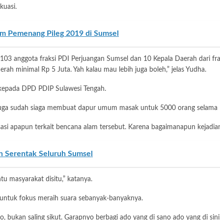
uasi.
im Pemenang Pileg 2019 di Sumsel
103 anggota fraksi PDI Perjuangan Sumsel dan 10 Kepala Daerah dari fraks
h minimal Rp 5 Juta. Yah kalau mau lebih juga boleh,” jelas Yudha.
n kepada DPD PDIP Sulawesi Tengah.
 juga sudah siaga membuat dapur umum masak untuk 5000 orang selama 1
si apapun terkait bencana alam tersebut. Karena bagaimanapun kejadian
h Serentak Seluruh Sumsel
u masyarakat disitu,” katanya.
 untuk fokus meraih suara sebanyak-banyaknya.
 bukan saling sikut. Garapnyo berbagi ado yang di sano ado yang di sini,