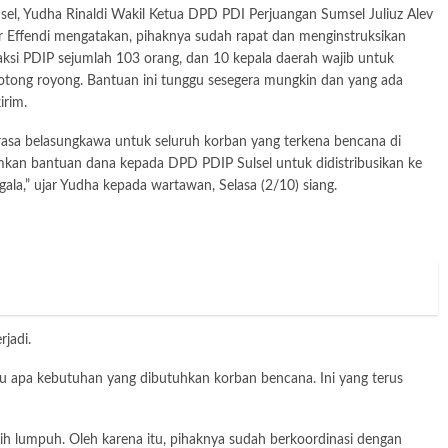
l, Yudha Rinaldi Wakil Ketua DPD PDI Perjuangan Sumsel Juliuz Alev
r Effendi mengatakan, pihaknya sudah rapat dan menginstruksikan
aksi PDIP sejumlah 103 orang, dan 10 kepala daerah wajib untuk
tong royong. Bantuan ini tunggu sesegera mungkin dan yang ada
irim.
asa belasungkawa untuk seluruh korban yang terkena bencana di
imkan bantuan dana kepada DPD PDIP Sulsel untuk didistribusikan ke
la,” ujar Yudha kepada wartawan, Selasa (2/10) siang.
rjadi.
hu apa kebutuhan yang dibutuhkan korban bencana. Ini yang terus
ih lumpuh. Oleh karena itu, pihaknya sudah berkoordinasi dengan