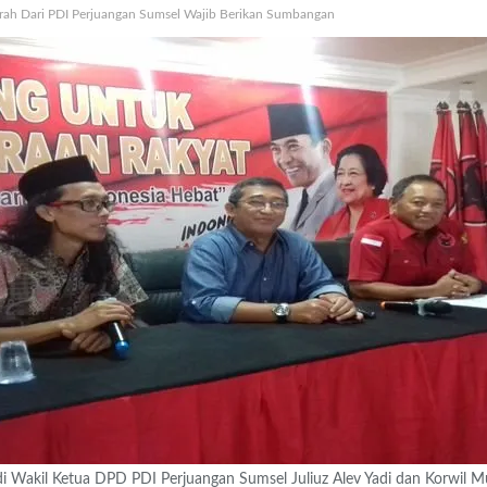
ah Dari PDI Perjuangan Sumsel Wajib Berikan Sumbangan
il Ketua DPD PDI Perjuangan Sumsel Juliuz Alev Yadi dan Korwil Muba,