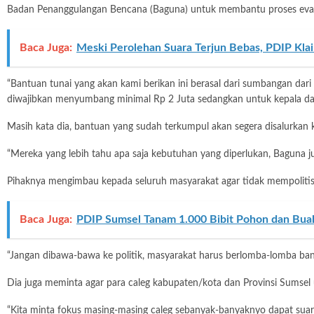
Badan Penanggulangan Bencana (Baguna) untuk membantu proses evak
Baca Juga:
Meski Perolehan Suara Terjun Bebas, PDIP Kla
“Bantuan tunai yang akan kami berikan ini berasal dari sumbangan dari 
diwajibkan menyumbang minimal Rp 2 Juta sedangkan untuk kepala daera
Masih kata dia, bantuan yang sudah terkumpul akan segera disalurka
“Mereka yang lebih tahu apa saja kebutuhan yang diperlukan, Baguna
Pihaknya mengimbau kepada seluruh masyarakat agar tidak mempolitisa
Baca Juga:
PDIP Sumsel Tanam 1.000 Bibit Pohon dan Bua
“Jangan dibawa-bawa ke politik, masyarakat harus berlomba-lomba bant
Dia juga meminta agar para caleg kabupaten/kota dan Provinsi Sumsel
“Kita minta fokus masing-masing caleg sebanyak-banyaknyo dapat suaro,