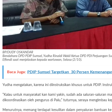
BP/DUDY OSKANDAR
Bendahara DPD PDIP Sumsel, Yudha Rinaldi Wakil Ketua DPD PDI Perjuangan Sums
Effendi saat menjelaskan kepada wartawan, Selasa (2/10).
Baca Juga:
PDIP Sumsel Targetkan 30 Persen Kemenangan
Yudha mengatakan, karena ini diinstruksikan khusus untuk PDIP. Instruk
“Kalau untuk masyarakat kan kami yakin, sudah ada saluran-saluran m
dikoordinasikan oleh pengurus di Palu,” tuturnya, seraya mengimbau ke
Menurutnya, memang terdapat kesulitan dalam penyaluran bantuan ke lo