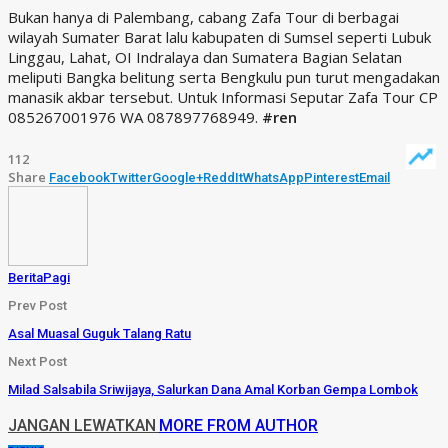
Bukan hanya di Palembang, cabang Zafa Tour di berbagai
wilayah Sumater Barat lalu kabupaten di Sumsel seperti Lubuk
Linggau, Lahat, OI Indralaya dan Sumatera Bagian Selatan
meliputi Bangka belitung serta Bengkulu pun turut mengadakan
manasik akbar tersebut. Untuk Informasi Seputar Zafa Tour CP
085267001976 WA 087897768949.
#ren
112
Share
Facebook
Twitter
Google+
ReddIt
WhatsApp
Pinterest
Email
BeritaPagi
Prev Post
Asal Muasal Guguk Talang Ratu
Next Post
Milad Salsabila Sriwijaya, Salurkan Dana Amal Korban Gempa Lombok
JANGAN LEWATKAN
MORE FROM AUTHOR