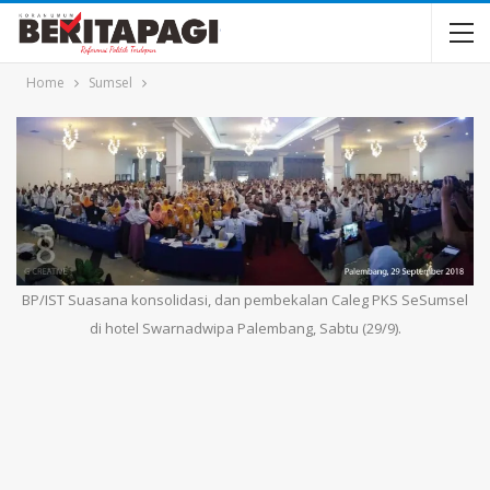
Home
Sumsel
BP/IST Suasana konsolidasi, dan pembekalan Caleg PKS SeSumsel
di hotel Swarnadwipa Palembang, Sabtu (29/9).