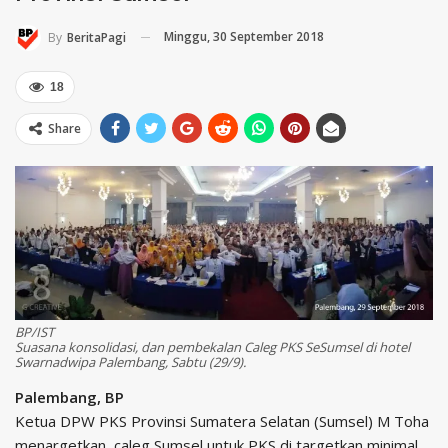
Minggu, 30 September 2018
By
BeritaPagi
18
Share
BP/IST
Suasana konsolidasi, dan pembekalan Caleg PKS SeSumsel di hotel
Swarnadwipa Palembang, Sabtu (29/9).
Palembang, BP
Ketua DPW PKS Provinsi Sumatera Selatan (Sumsel) M Toha
menargetkan, caleg Sumsel untuk PKS di targetkan minimal