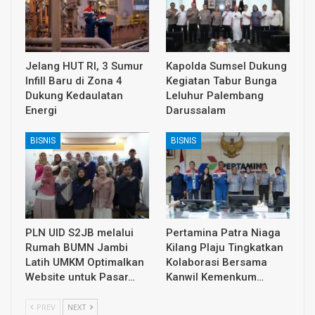
Jelang HUT RI, 3 Sumur
Kapolda Sumsel Dukung
Infill Baru di Zona 4
Kegiatan Tabur Bunga
Dukung Kedaulatan
Leluhur Palembang
Energi
Darussalam
BISNIS
BISNIS
PLN UID S2JB melalui
Pertamina Patra Niaga
Rumah BUMN Jambi
Kilang Plaju Tingkatkan
Latih UMKM Optimalkan
Kolaborasi Bersama
Website untuk Pasar…
Kanwil Kemenkum…
PREV
NEXT