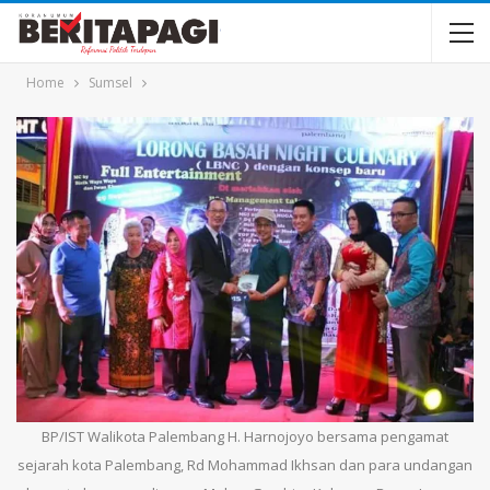
Home
Sumsel
BP/IST Walikota Palembang H. Harnojoyo bersama pengamat
sejarah kota Palembang, Rd Mohammad Ikhsan dan para undangan