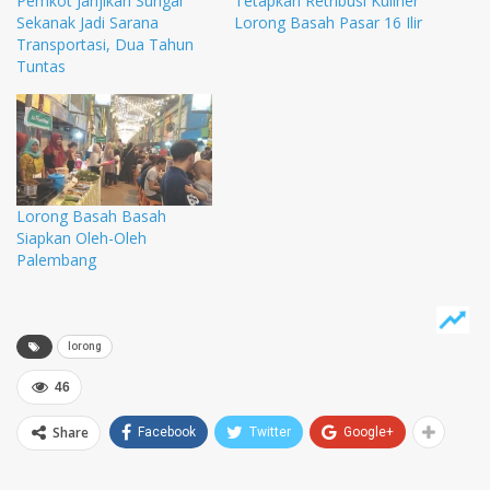
Pemkot Janjikan Sungai
Tetapkan Retribusi Kuliner
Sekanak Jadi Sarana
Lorong Basah Pasar 16 Ilir
Transportasi, Dua Tahun
Tuntas
Lorong Basah Basah
Siapkan Oleh-Oleh
Palembang
lorong
46
Share
Facebook
Twitter
Google+