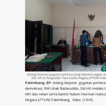
Sidang lanjutan gugatan perkara yang diajukan pegiat 
SM, HK di Pengadilan Tata Usaha Negara (PTUN) Pal
Palembang, BP
–Sidang lanjutan gugatan perkar
demokrasi, RM Ishak Badaruddin, SM,HK melalui t
MH dan rekan serta kantor hukum Herman Hamzah,
Negara (PTUN) Palembang, Rabu (19/9).