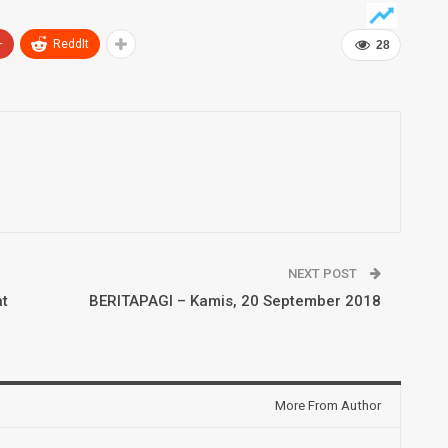
+
ReddIt
28
NEXT POST
at
BERITAPAGI – Kamis, 20 September 2018
More From Author