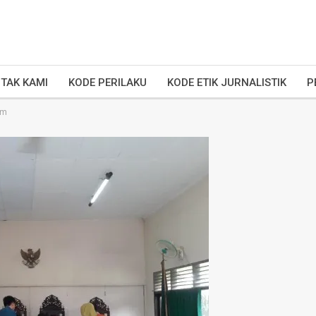
TAK KAMI
KODE PERILAKU
KODE ETIK JURNALISTIK
P
im