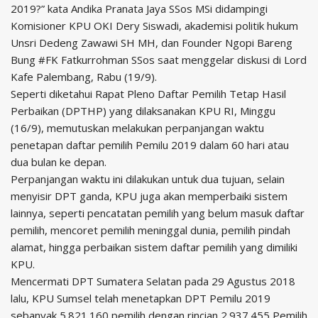
2019?” kata Andika Pranata Jaya SSos MSi didampingi
Komisioner KPU OKI Dery Siswadi, akademisi politik hukum
Unsri Dedeng Zawawi SH MH, dan Founder Ngopi Bareng
Bung #FK Fatkurrohman SSos saat menggelar diskusi di Lord
Kafe Palembang, Rabu (19/9).
Seperti diketahui Rapat Pleno Daftar Pemilih Tetap Hasil
Perbaikan (DPTHP) yang dilaksanakan KPU RI, Minggu
(16/9), memutuskan melakukan perpanjangan waktu
penetapan daftar pemilih Pemilu 2019 dalam 60 hari atau
dua bulan ke depan.
Perpanjangan waktu ini dilakukan untuk dua tujuan, selain
menyisir DPT ganda, KPU juga akan memperbaiki sistem
lainnya, seperti pencatatan pemilih yang belum masuk daftar
pemilih, mencoret pemilih meninggal dunia, pemilih pindah
alamat, hingga perbaikan sistem daftar pemilih yang dimiliki
KPU.
Mencermati DPT Sumatera Selatan pada 29 Agustus 2018
lalu, KPU Sumsel telah menetapkan DPT Pemilu 2019
sebanyak 5.821.160 pemilih dengan rincian 2.937.455 Pemilih