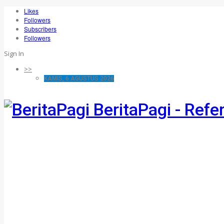
Likes
Followers
Subscribers
Followers
Sign In
>>
KAMIS, 6 AGUSTUS 2026
BeritaPagi - Refe