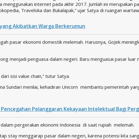
ia menggunakan internet pada akhir 2017. Jumlah ini merupakan 
Tokopedia, Traveloka dan Bukalapak,” ujar Satya di ruangan warta
 yang Akibatkan Warga Berkerumun
engah pasar ekonomi domestik melemah. Harusnya, GoJek meningka
rong menjadi penguasa dalam negeri. Baru menguasai pasar luar n
ri sisi value chain,” tutur Satya.
uma Sundari menilai, kehadiran Unicorn membantu pemerintah y
encegahan Pelanggaran Kekayaan Intelektual Bagi Perg
dalam pergerakan ekonomi Indonesia di saat rupiah melemah.
etap stay menggarap pasar dalam negeri, karena potensi kita sang