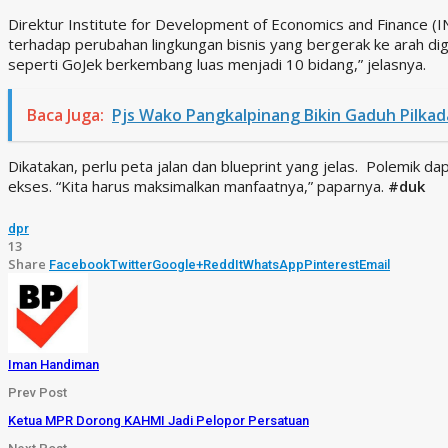
Direktur Institute for Development of Economics and Finance (I
terhadap perubahan lingkungan bisnis yang bergerak ke arah digit
seperti GoJek berkembang luas menjadi 10 bidang,” jelasnya.
Baca Juga:
Pjs Wako Pangkalpinang Bikin Gaduh Pilkad
Dikatakan, perlu peta jalan dan blueprint yang jelas. Polemik dap
ekses. “Kita harus maksimalkan manfaatnya,” paparnya.
#duk
dpr
13
Share
Facebook
Twitter
Google+
ReddIt
WhatsApp
Pinterest
Email
Iman Handiman
Prev Post
Ketua MPR Dorong KAHMI Jadi Pelopor Persatuan