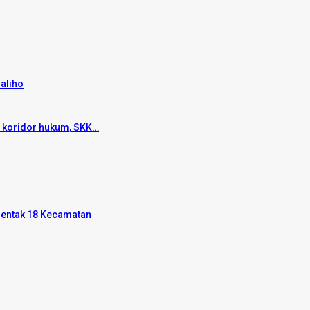
aliho
n koridor hukum, SKK…
rentak 18 Kecamatan