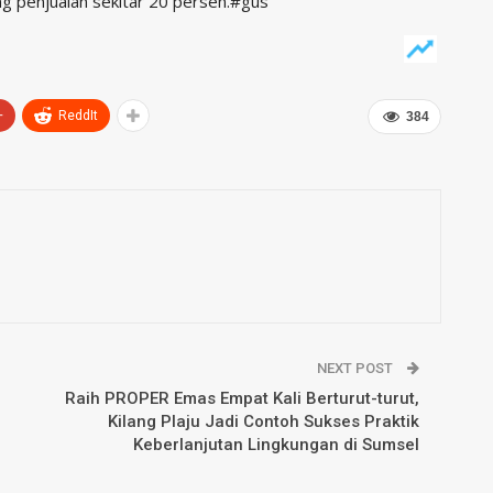
ng penjualan sekitar 20 persen.#gus
+
ReddIt
384
NEXT POST
Raih PROPER Emas Empat Kali Berturut-turut,
Kilang Plaju Jadi Contoh Sukses Praktik
Keberlanjutan Lingkungan di Sumsel