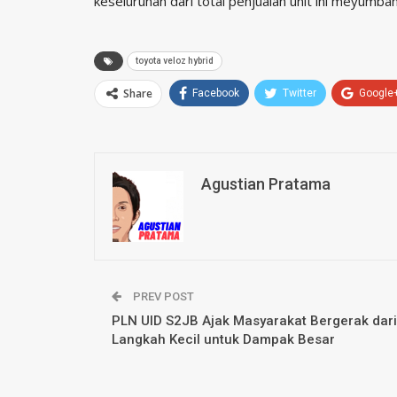
keseluruhan dari total penjualan unit ini meyumba
toyota veloz hybrid
Share
Facebook
Twitter
Google
Agustian Pratama
PREV POST
PLN UID S2JB Ajak Masyarakat Bergerak dari
Langkah Kecil untuk Dampak Besar