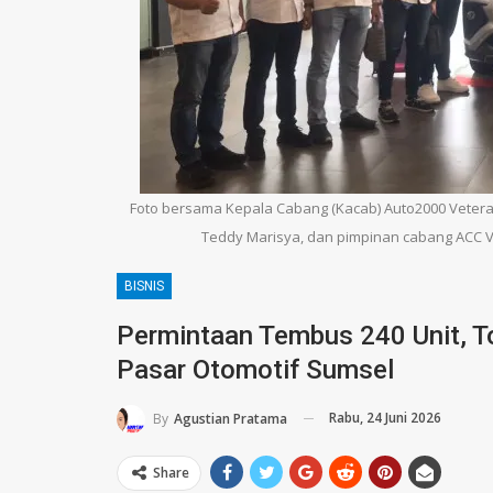
Foto bersama Kepala Cabang (Kacab) Auto2000 Vetera
Teddy Marisya, dan pimpinan cabang ACC Vet
BISNIS
Permintaan Tembus 240 Unit, T
Pasar Otomotif Sumsel
Rabu, 24 Juni 2026
By
Agustian Pratama
Share