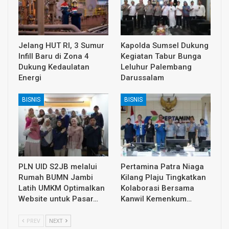
Jelang HUT RI, 3 Sumur
Kapolda Sumsel Dukung
Infill Baru di Zona 4
Kegiatan Tabur Bunga
Dukung Kedaulatan
Leluhur Palembang
Energi
Darussalam
BISNIS
BISNIS
PLN UID S2JB melalui
Pertamina Patra Niaga
Rumah BUMN Jambi
Kilang Plaju Tingkatkan
Latih UMKM Optimalkan
Kolaborasi Bersama
Website untuk Pasar…
Kanwil Kemenkum…
PREV
NEXT