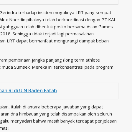
i Gerindra terhadap insiden mogoknya LRT yang sempat
Alex Noerdin pihaknya telah berkoordinasi dengan PT.KAI
si gabgguan telah dibentuk posko bersama Asian Games
18. Sehingga tidak terjadi lagi permasalahan
pkan LRT dapat bermanfaat mengurangi dampak beban
ogram pembinaan jangka panjang (long term athlete
t muda Sumsek. Mereka ini terkonsentrasi pada program
an RI di UIN Raden Fatah
kan, itulah di antara beberapa jawaban yang dapat
ran dna himbauan yang telah disampaikan oleh seluruh
engaku menyadari bahwa masih banyak terdapat penjelasan
masi.