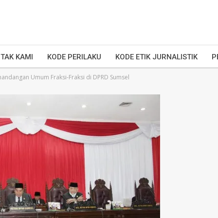
TAK KAMI
KODE PERILAKU
KODE ETIK JURNALISTIK
P
andangan Umum Fraksi-Fraksi di DPRD Sumsel