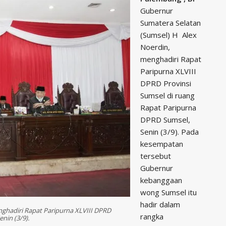
Gubernur
Sumatera Selatan
(Sumsel) H Alex
Noerdin,
menghadiri Rapat
Paripurna XLVIII
DPRD Provinsi
Sumsel di ruang
Rapat Paripurna
DPRD Sumsel,
Senin (3/9). Pada
kesempatan
tersebut
Gubernur
kebanggaan
wong Sumsel itu
hadir dalam
ghadiri Rapat Paripurna XLVIII DPRD
rangka
nin (3/9).