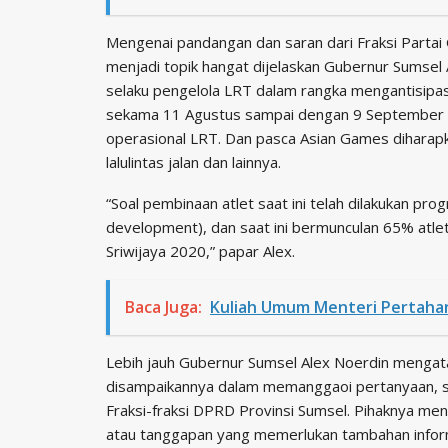
Mengenai pandangan dan saran dari Fraksi Parta
menjadi topik hangat dijelaskan Gubernur Sumsel 
selaku pengelola LRT dalam rangka mengantisipa
sekama 11 Agustus sampai dengan 9 September 20
operasional LRT. Dan pasca Asian Games dihara
lalulintas jalan dan lainnya.
“Soal pembinaan atlet saat ini telah dilakukan pr
development), dan saat ini bermunculan 65% atle
Sriwijaya 2020,” papar Alex.
Baca Juga:
Kuliah Umum Menteri Pertahan
Lebih jauh Gubernur Sumsel Alex Noerdin mengata
disampaikannya dalam memanggaoi pertanyaan, sa
Fraksi-fraksi DPRD Provinsi Sumsel. Pihaknya m
atau tanggapan yang memerlukan tambahan infor