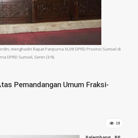
rdin, menghadiri Rapat Paripurna XLVIII DPRD Provinsi Sumsel di
rna DPRD Sumsel, Senin (3/9).
Atas Pemandangan Umum Fraksi-
18
Palembang , BP