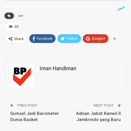
gub
22
Share
Facebook
Twitter
Google+
Iman Handiman
PREV POST
NEXT POST
Sumsel Jadi Barometer
Adnan Jabat Kanwil II
Dunia Basket
Jamkrindo yang Baru