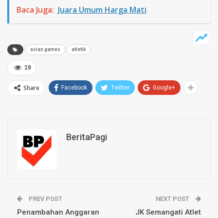
Baca Juga:
Juara Umum Harga Mati
asian games
atletik
19
Share
Facebook
Twitter
Google+
BeritaPagi
PREV POST
NEXT POST
Penambahan Anggaran
JK Semangati Atlet