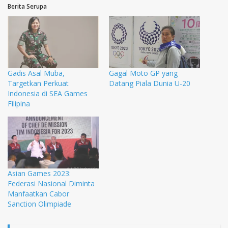
Berita Serupa
Gadis Asal Muba,
Gagal Moto GP yang
Targetkan Perkuat
Datang Piala Dunia U-20
Indonesia di SEA Games
Filipina
Asian Games 2023:
Federasi Nasional Diminta
Manfaatkan Cabor
Sanction Olimpiade