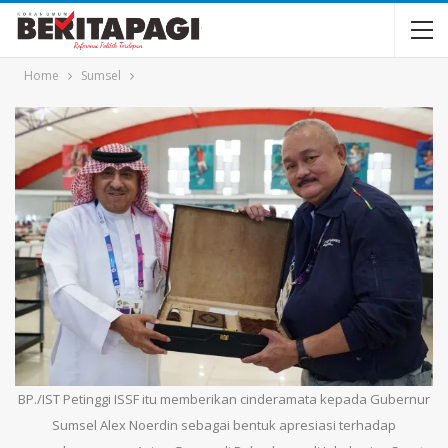
Home
Sumsel
BP./IST Petinggi ISSF itu memberikan cinderamata kepada Gubernur
Sumsel Alex Noerdin sebagai bentuk apresiasi terhadap