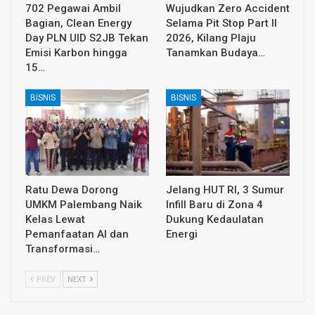
702 Pegawai Ambil
Wujudkan Zero Accident
Bagian, Clean Energy
Selama Pit Stop Part II
Day PLN UID S2JB Tekan
2026, Kilang Plaju
Emisi Karbon hingga
Tanamkan Budaya…
15…
BISNIS
BISNIS
Ratu Dewa Dorong
Jelang HUT RI, 3 Sumur
UMKM Palembang Naik
Infill Baru di Zona 4
Kelas Lewat
Dukung Kedaulatan
Pemanfaatan AI dan
Energi
Transformasi…
PREV
NEXT