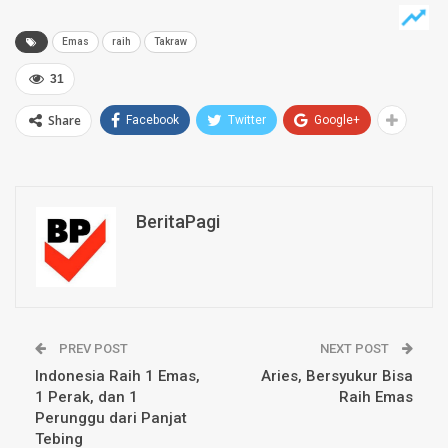
Emas
raih
Takraw
31
Share
Facebook
Twitter
Google+
BeritaPagi
PREV POST
NEXT POST
Indonesia Raih 1 Emas,
Aries, Bersyukur Bisa
1 Perak, dan 1
Raih Emas
Perunggu dari Panjat
Tebing