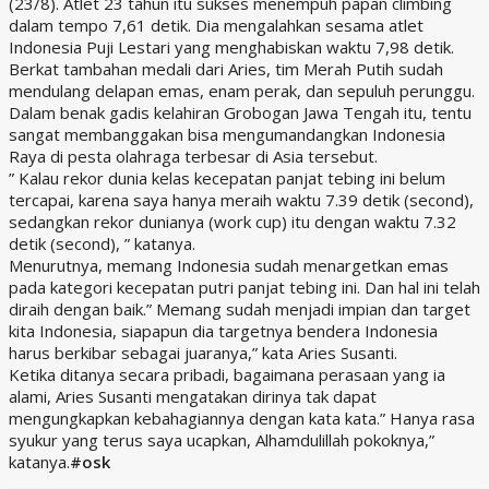
(23/8). Atlet 23 tahun itu sukses menempuh papan climbing
dalam tempo 7,61 detik. Dia mengalahkan sesama atlet
Indonesia Puji Lestari yang menghabiskan waktu 7,98 detik.
Berkat tambahan medali dari Aries, tim Merah Putih sudah
mendulang delapan emas, enam perak, dan sepuluh perunggu.
Dalam benak gadis kelahiran Grobogan Jawa Tengah itu, tentu
sangat membanggakan bisa mengumandangkan Indonesia
Raya di pesta olahraga terbesar di Asia tersebut.
” Kalau rekor dunia kelas kecepatan panjat tebing ini belum
tercapai, karena saya hanya meraih waktu 7.39 detik (second),
sedangkan rekor dunianya (work cup) itu dengan waktu 7.32
detik (second), ” katanya.
Menurutnya, memang Indonesia sudah menargetkan emas
pada kategori kecepatan putri panjat tebing ini. Dan hal ini telah
diraih dengan baik.” Memang sudah menjadi impian dan target
kita Indonesia, siapapun dia targetnya bendera Indonesia
harus berkibar sebagai juaranya,” kata Aries Susanti.
Ketika ditanya secara pribadi, bagaimana perasaan yang ia
alami, Aries Susanti mengatakan dirinya tak dapat
mengungkapkan kebahagiannya dengan kata kata.” Hanya rasa
syukur yang terus saya ucapkan, Alhamdulillah pokoknya,”
katanya.
#osk