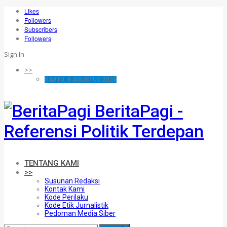
Likes
Followers
Subscribers
Followers
Sign In
>>
SABTU, 8 AGUSTUS 2026
BeritaPagi -
Referensi Politik Terdepan
TENTANG KAMI
>>
Susunan Redaksi
Kontak Kami
Kode Perilaku
Kode Etik Jurnalistik
Pedoman Media Siber