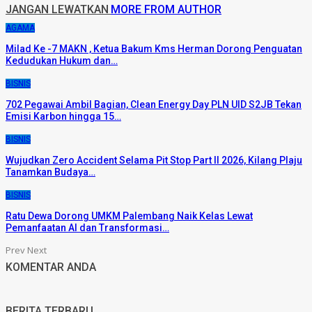
JANGAN LEWATKAN
MORE FROM AUTHOR
AGAMA
Milad Ke -7 MAKN , Ketua Bakum Kms Herman Dorong Penguatan
Kedudukan Hukum dan…
BISNIS
702 Pegawai Ambil Bagian, Clean Energy Day PLN UID S2JB Tekan
Emisi Karbon hingga 15…
BISNIS
Wujudkan Zero Accident Selama Pit Stop Part II 2026, Kilang Plaju
Tanamkan Budaya…
BISNIS
Ratu Dewa Dorong UMKM Palembang Naik Kelas Lewat
Pemanfaatan AI dan Transformasi…
Prev
Next
KOMENTAR ANDA
BERITA TERBARU