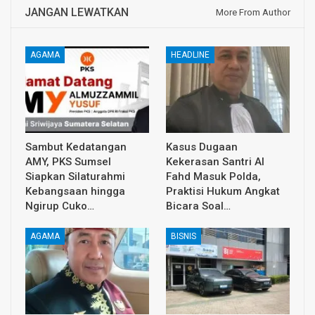
JANGAN LEWATKAN
More From Author
AGAMA
HEADLINE
Sambut Kedatangan
Kasus Dugaan
AMY, PKS Sumsel
Kekerasan Santri Al
Siapkan Silaturahmi
Fahd Masuk Polda,
Kebangsaan hingga
Praktisi Hukum Angkat
Ngirup Cuko…
Bicara Soal…
AGAMA
BISNIS