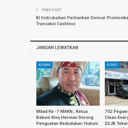
PREV POST
BI Instruksikan Perbankan Gencar Promosik
Transaksi Cashless
JANGAN LEWATKAN
AGAMA
BISNIS
Milad Ke -7 MAKN , Ketua
702 Pegawa
Bakum Kms Herman Dorong
Clean Ener
Penguatan Kedudukan Hukum
S2JB Tekan