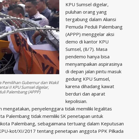
KPU Sumsel digelar,
puluhan orang yang
tergabung dalam Aliansi
Pemuda Peduli Palembang
(APPP) menggelar aksi
demo di kantor KPU
Sumsel, (8/7). Masa
pendemo hanya bisa
menyampaikan aspirasinya
di depan jalan pintu masuk
gedung KPU Sumsel,
ra Pemilihan Gubernur dan Wakil
karena dihadang kawat
ntai II KPU Sumsel digelar,
duli Palembang (APPP)
berduri dan aparat
kepolisian.
 mengatakan, penyelenggara tidak memiliki legalitas
ota Palembang tidak memiliki SK penetapan untuk
likota Palembang, sebagaimana tertuang dalam Keputusan
PU-kot/XI/2017 tentang penetapan anggota PPK Pilkada