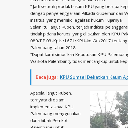
” Jadi seluruh produk hukum KPU yang berupa kep
dengab penyelenggaraan Pilkada Gubernur dan Wak
institusi yang memiliki legalitas hukum ” ujarnya.
Selain itu, lanjut Ruben, terjadi indikasi pelangga
tindak pidana korupsi yang dilakukan oleh KPU 
080/PP.03-Kpts/1671/KPU-kot/XI/2017 tentang 
Palembang tahun 2018.
“Dapat kami simpulkan Keputusan KPU Palembang 
Walikota Palembang, tidak mencangkup untuk kepe
Baca Juga:
KPU Sumsel Dekatkan Kaum A
Apabila, lanjut Ruben,
ternyata di dalam
implementasinya KPU
Palembang menggunakan
dana hibah Pemkot
Palembang untuk