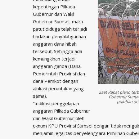
kepentingan Pilkada
Gubernur dan Wakil
Gubernur Sumsel, maka
patut diduga telah terjadi
tindakan penyalahgunaan
anggaran dana hibah
tersebut. Sehingga ada
kemungkinan terjadi
anggaran ganda (Dana
Pemerintah Provinsi dan
dana Pemkot dengan
alokasi peruntukan yang
Saat Rapat pleno ter
sama).
Gubernur Sumater
puluhan ora
“Indikasi penggelapan
anggaran Pilkada Gubernur
dan Wakil Gubernur oleh
oknum KPU Provinsi Sumsel dengan tidak mengalo
menjamin legalitas penyelenggara Pimilihan Gube