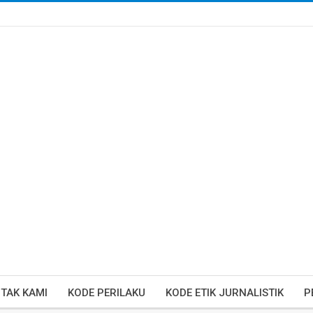
TAK KAMI
KODE PERILAKU
KODE ETIK JURNALISTIK
P