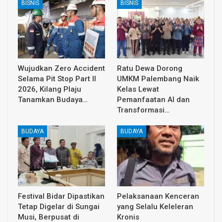
BISNIS
BISNIS
Wujudkan Zero Accident
Ratu Dewa Dorong
Selama Pit Stop Part II
UMKM Palembang Naik
2026, Kilang Plaju
Kelas Lewat
Tanamkan Budaya…
Pemanfaatan AI dan
Transformasi…
BUDAYA
BUDAYA
Festival Bidar Dipastikan
Pelaksanaan Kenceran
Tetap Digelar di Sungai
yang Selalu Keleleran
Musi, Berpusat di
Kronis