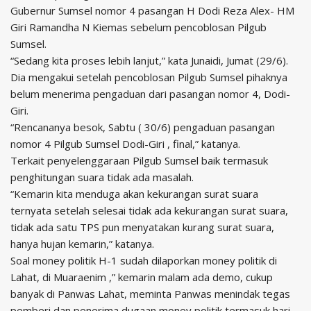
Gubernur Sumsel nomor 4 pasangan H Dodi Reza Alex- HM
Giri Ramandha N Kiemas sebelum pencoblosan Pilgub
Sumsel.
“Sedang kita proses lebih lanjut,” kata Junaidi, Jumat (29/6).
Dia mengakui setelah pencoblosan Pilgub Sumsel pihaknya
belum menerima pengaduan dari pasangan nomor 4, Dodi-
Giri.
“Rencananya besok, Sabtu ( 30/6) pengaduan pasangan
nomor 4 Pilgub Sumsel Dodi-Giri , final,” katanya.
Terkait penyelenggaraan Pilgub Sumsel baik termasuk
penghitungan suara tidak ada masalah.
“Kemarin kita menduga akan kekurangan surat suara
ternyata setelah selesai tidak ada kekurangan surat suara,
tidak ada satu TPS pun menyatakan kurang surat suara,
hanya hujan kemarin,” katanya.
Soal money politik H-1 sudah dilaporkan money politik di
Lahat, di Muaraenim ,” kemarin malam ada demo, cukup
banyak di Panwas Lahat, meminta Panwas menindak tegas
pemberi dan penerima dugaan money politik termasuk hari