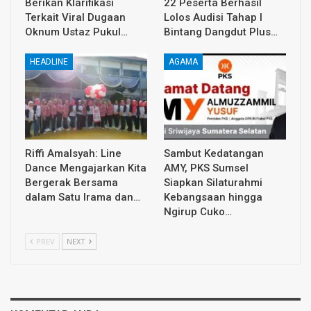
Berikan Klarifikasi
22 Peserta Berhasil
Terkait Viral Dugaan
Lolos Audisi Tahap I
Oknum Ustaz Pukul…
Bintang Dangdut Plus…
HEADLINE
AGAMA
Riffi Amalsyah: Line
Sambut Kedatangan
Dance Mengajarkan Kita
AMY, PKS Sumsel
Bergerak Bersama
Siapkan Silaturahmi
dalam Satu Irama dan…
Kebangsaan hingga
Ngirup Cuko…
PREV
NEXT