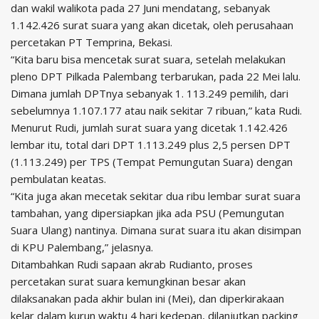
dan wakil walikota pada 27 Juni mendatang, sebanyak
1.142.426 surat suara yang akan dicetak, oleh perusahaan
percetakan PT Temprina, Bekasi.
“Kita baru bisa mencetak surat suara, setelah melakukan
pleno DPT Pilkada Palembang terbarukan, pada 22 Mei lalu.
Dimana jumlah DPTnya sebanyak 1. 113.249 pemilih, dari
sebelumnya 1.107.177 atau naik sekitar 7 ribuan,” kata Rudi.
Menurut Rudi, jumlah surat suara yang dicetak 1.142.426
lembar itu, total dari DPT 1.113.249 plus 2,5 persen DPT
(1.113.249) per TPS (Tempat Pemungutan Suara) dengan
pembulatan keatas.
“Kita juga akan mecetak sekitar dua ribu lembar surat suara
tambahan, yang dipersiapkan jika ada PSU (Pemungutan
Suara Ulang) nantinya. Dimana surat suara itu akan disimpan
di KPU Palembang,” jelasnya.
Ditambahkan Rudi sapaan akrab Rudianto, proses
percetakan surat suara kemungkinan besar akan
dilaksanakan pada akhir bulan ini (Mei), dan diperkirakaan
kelar dalam kurun waktu 4 hari kedepan, dilanjutkan packing