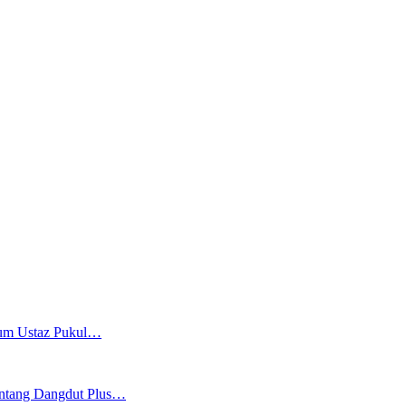
knum Ustaz Pukul…
Bintang Dangdut Plus…