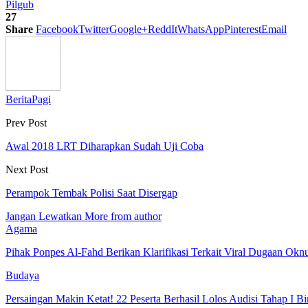
Pilgub
27
Share
Facebook
Twitter
Google+
ReddIt
WhatsApp
Pinterest
Email
BeritaPagi
Prev Post
Awal 2018 LRT Diharapkan Sudah Uji Coba
Next Post
Perampok Tembak Polisi Saat Disergap
Jangan Lewatkan
More from author
Agama
Pihak Ponpes Al-Fahd Berikan Klarifikasi Terkait Viral Dugaan O
Budaya
Persaingan Makin Ketat! 22 Peserta Berhasil Lolos Audisi Tahap I 