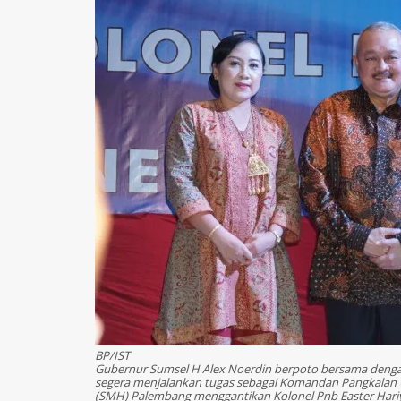
BP/IST
Gubernur Sumsel H Alex Noerdin berpoto bersama dengan 
segera menjalankan tugas sebagai Komandan Pangkalan 
(SMH) Palembang menggantikan Kolonel Pnb Easter Hari