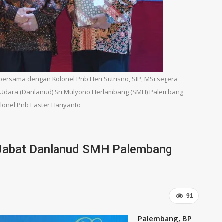
bersama dengan Kolonel Pnb Heri Sutrisno, SIP, MSi segera
Udara (Danlanud) Sri Mulyono Herlambang (SMH) Palembang
onel Pnb Easter Hariyanto
P Jabat Danlanud SMH Palembang
91
Palembang, BP