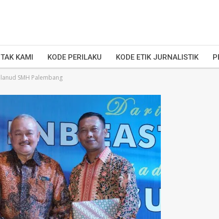
TAK KAMI
KODE PERILAKU
KODE ETIK JURNALISTIK
P
Danlanud SMH Palembang