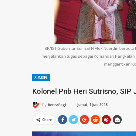
BP/IST Gubernur Sumsel H Alex Noerdin berpoto 
menjalankan tugas sebagai Komandan Pangkalan 
menggantikan Kol
SUMSEL
Kolonel Pnb Heri Sutrisno, SI
Jumat, 1 Juni 2018
By
BeritaPagi
Share