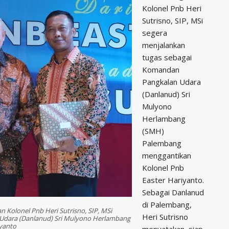
Kolonel Pnb Heri
Sutrisno, SIP, MSi
segera
menjalankan
tugas sebagai
Komandan
Pangkalan Udara
(Danlanud) Sri
Mulyono
Herlambang
(SMH)
Palembang
menggantikan
Kolonel Pnb
Easter Hariyanto.
Sebagai Danlanud
di Palembang,
Kolonel Pnb Heri Sutrisno, SIP, MSi
Heri Sutrisno
Udara (Danlanud) Sri Mulyono Herlambang
yanto
menyatakan, siap