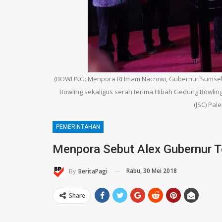
(BOWLING: Menpora RI Imam Nacrowi, Gubernur Sumsel
Bowling sekaligus serah terima Hibah Gedung Bowling
(JSC) Pal
PEMERINTAHAN
Menpora Sebut Alex Gubernur Te
Rabu, 30 Mei 2018
By
BeritaPagi
Share