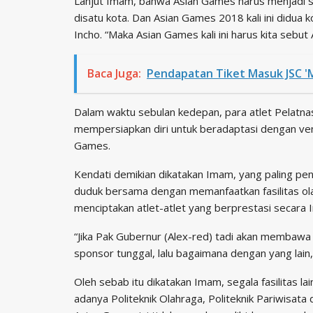
Lanjut Imam, bahwa Asian Games harus menjadi s
disatu kota. Dan Asian Games 2018 kali ini didua
Incho. “Maka Asian Games kali ini harus kita sebu
Baca Juga:
Pendapatan Tiket Masuk JSC '
Dalam waktu sebulan kedepan, para atlet Pelatn
mempersiapkan diri untuk beradaptasi dengan ve
Games.
Kendati demikian dikatakan Imam, yang paling pe
duduk bersama dengan memanfaatkan fasilitas ol
menciptakan atlet-atlet yang berprestasi secara I
“Jika Pak Gubernur (Alex-red) tadi akan membaw
sponsor tunggal, lalu bagaimana dengan yang lain,
Oleh sebab itu dikatakan Imam, segala fasilitas l
adanya Politeknik Olahraga, Politeknik Pariwisata 