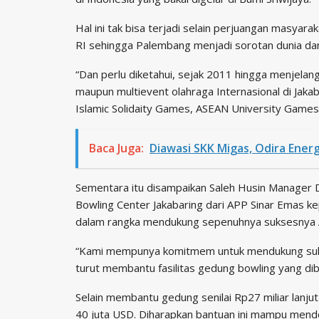
Hal ini tak bisa terjadi selain perjuangan masyar
RI sehingga Palembang menjadi sorotan dunia dan 
“Dan perlu diketahui, sejak 2011 hingga menjela
maupun multievent olahraga Internasional di Jakab
Islamic Solidaity Games, ASEAN University Games 
Baca Juga:
Diawasi SKK Migas, Odira Ener
Sementara itu disampaikan Saleh Husin Manager 
Bowling Center Jakabaring dari APP Sinar Emas k
dalam rangka mendukung sepenuhnya suksesnya 
“Kami mempunya komitmem untuk mendukung suk
turut membantu fasilitas gedung bowling yang diban
Selain membantu gedung senilai Rp27 miliar lan
40 juta USD. Diharapkan bantuan ini mampu men