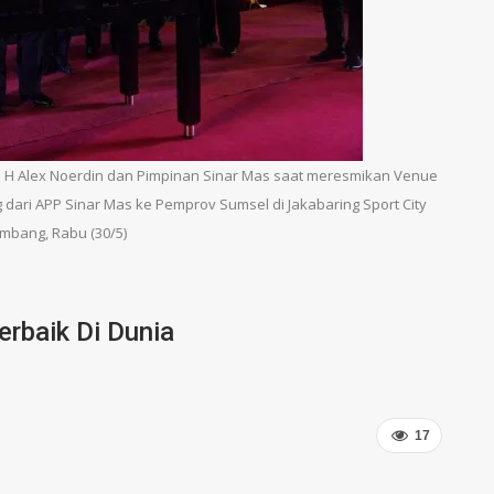
 H Alex Noerdin dan Pimpinan Sinar Mas saat meresmikan Venue
 dari APP Sinar Mas ke Pemprov Sumsel di Jakabaring Sport City
embang, Rabu (30/5)
rbaik Di Dunia
17