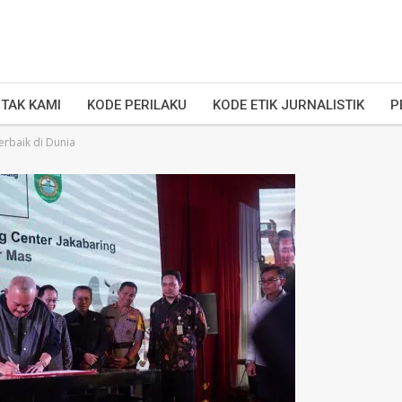
TAK KAMI
KODE PERILAKU
KODE ETIK JURNALISTIK
P
rbaik di Dunia