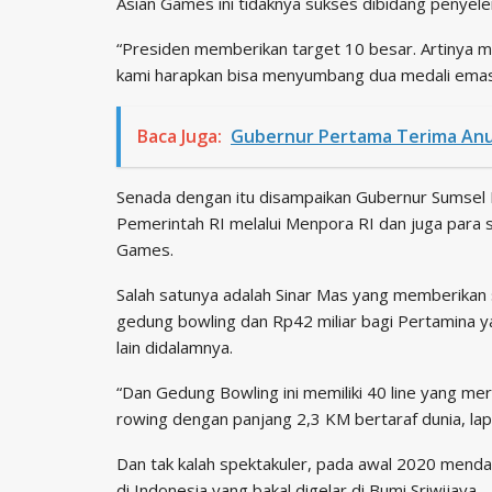
Asian Games ini tidaknya sukses dibidang penyele
“Presiden memberikan target 10 besar. Artinya mi
kami harapkan bisa menyumbang dua medali emas
Baca Juga:
Gubernur Pertama Terima Anu
Senada dengan itu disampaikan Gubernur Sumsel 
Pemerintah RI melalui Menpora RI dan juga para
Games.
Salah satunya adalah Sinar Mas yang memberikan
gedung bowling dan Rp42 miliar bagi Pertamina 
lain didalamnya.
“Dan Gedung Bowling ini memiliki 40 line yang mer
rowing dengan panjang 2,3 KM bertaraf dunia, lapa
Dan tak kalah spektakuler, pada awal 2020 men
di Indonesia yang bakal digelar di Bumi Sriwijaya.