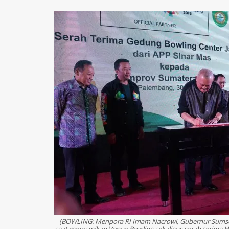
(BOWLING: Menpora RI Imam Nacrowi, Gubernur Sumsel
saat meresmikan Venue Bowling sekaligus serah terima H